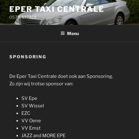
Ga
EPER TAXI CENTRALE
naar
0578-612424
de
inhoud
Menu
SPONSORING
De Eper Taxi Centrale doet ook aan Sponsoring.
Zo zijn wij trotse sponsor van:
SV Epe
SV Wissel
EZC
VV Oene
VV Emst
JAZZ and MORE EPE